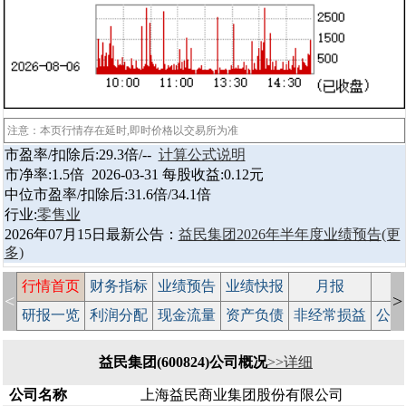
注意：本页行情存在延时,即时价格以交易所为准
市盈率/扣除后:29.3倍/--
计算公式说明
市净率:1.5倍 2026-03-31 每股收益:0.12元
中位市盈率/扣除后:31.6倍/34.1倍
行业:
零售业
2026年07月15日最新公告：
益民集团2026年半年度业绩预告
(更
多)
行情首页
财务指标
业绩预告
业绩快报
月报
减
<
>
研报一览
利润分配
现金流量
资产负债
非经常损益
公司
益民集团(600824)公司概况
>>详细
公司名称
上海益民商业集团股份有限公司