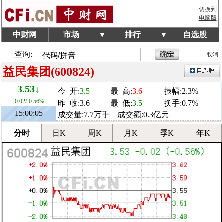
切换到
电脑版
中财网
市场
排行
自选股
▼
▼
查询:
取消
益民集团(600824)
3.53↓
今 开:
3.5
最 高:
3.6
振幅:2.3%
-0.02/-0.56%
昨 收:3.6
最 低:
3.5
换手:0.7%
15:00:05
成交量:7.7万手 成交额:0.3亿元
分时
日K
周K
月K
季K
年K