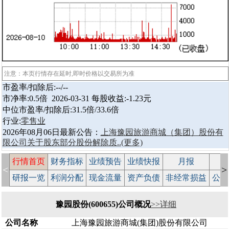
注意：本页行情存在延时,即时价格以交易所为准
市盈率/扣除后:--/--
市净率:0.5倍 2026-03-31 每股收益:-1.23元
中位市盈率/扣除后:31.5倍/33.6倍
行业:
零售业
2026年08月06日最新公告：
上海豫园旅游商城（集团）股份有
限公司关于股东部分股份解除质..
(更多)
行情首页
财务指标
业绩预告
业绩快报
月报
减
<
>
研报一览
利润分配
现金流量
资产负债
非经常损益
公司
豫园股份(600655)公司概况
>>详细
公司名称
上海豫园旅游商城(集团)股份有限公司