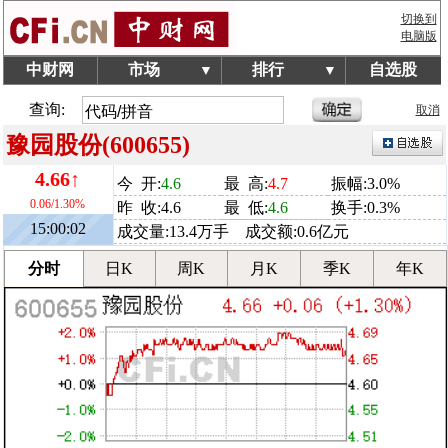
切换到
电脑版
中财网
市场
排行
自选股
▼
▼
查询:
取消
豫园股份(600655)
4.66↑
今 开:
4.6
最 高:
4.7
振幅:3.0%
0.06/1.30%
昨 收:4.6
最 低:
4.6
换手:0.3%
15:00:02
成交量:13.4万手 成交额:0.6亿元
分时
日K
周K
月K
季K
年K