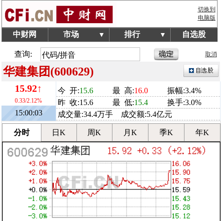
切换到
电脑版
中财网
市场
排行
自选股
▼
▼
查询:
取消
华建集团(600629)
15.92↑
今 开:
15.6
最 高:
16.0
振幅:3.4%
0.33/2.12%
昨 收:15.6
最 低:
15.4
换手:3.0%
15:00:03
成交量:34.4万手 成交额:5.4亿元
分时
日K
周K
月K
季K
年K