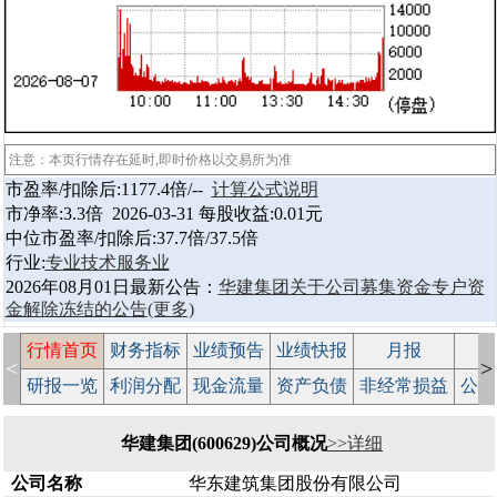
注意：本页行情存在延时,即时价格以交易所为准
市盈率/扣除后:1177.4倍/--
计算公式说明
市净率:3.3倍 2026-03-31 每股收益:0.01元
中位市盈率/扣除后:37.7倍/37.5倍
行业:
专业技术服务业
2026年08月01日最新公告：
华建集团关于公司募集资金专户资
金解除冻结的公告
(更多)
行情首页
财务指标
业绩预告
业绩快报
月报
减
<
>
研报一览
利润分配
现金流量
资产负债
非经常损益
公司
华建集团(600629)公司概况
>>详细
公司名称
华东建筑集团股份有限公司