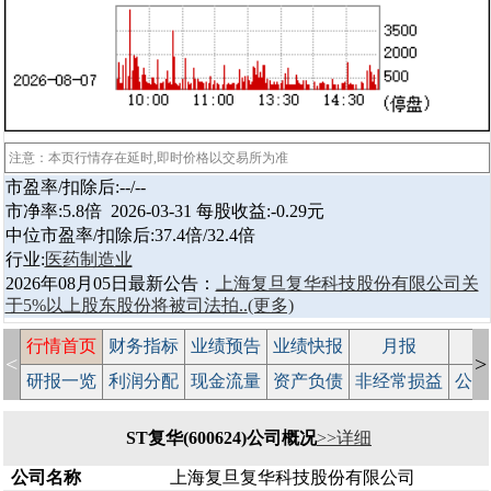
注意：本页行情存在延时,即时价格以交易所为准
市盈率/扣除后:--/--
市净率:5.8倍 2026-03-31 每股收益:-0.29元
中位市盈率/扣除后:37.4倍/32.4倍
行业:
医药制造业
2026年08月05日最新公告：
上海复旦复华科技股份有限公司关
于5%以上股东股份将被司法拍..
(更多)
行情首页
财务指标
业绩预告
业绩快报
月报
减
<
>
研报一览
利润分配
现金流量
资产负债
非经常损益
公司
ST复华(600624)公司概况
>>详细
公司名称
上海复旦复华科技股份有限公司