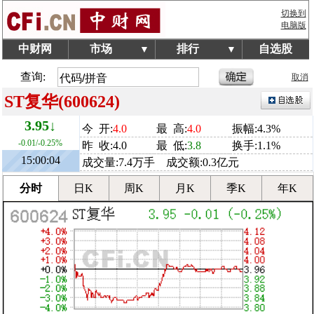
切换到
电脑版
中财网
市场
排行
自选股
▼
▼
查询:
取消
ST复华(600624)
3.95↓
今 开:
4.0
最 高:
4.0
振幅:4.3%
-0.01/-0.25%
昨 收:4.0
最 低:
3.8
换手:1.1%
15:00:04
成交量:7.4万手 成交额:0.3亿元
分时
日K
周K
月K
季K
年K