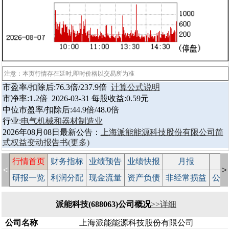
注意：本页行情存在延时,即时价格以交易所为准
市盈率/扣除后:76.3倍/237.9倍
计算公式说明
市净率:1.2倍 2026-03-31 每股收益:0.59元
中位市盈率/扣除后:44.9倍/48.0倍
行业:
电气机械和器材制造业
2026年08月08日最新公告：
上海派能能源科技股份有限公司简
式权益变动报告书
(更多)
行情首页
财务指标
业绩预告
业绩快报
月报
减
<
>
研报一览
利润分配
现金流量
资产负债
非经常损益
公司
派能科技(688063)公司概况
>>详细
公司名称
上海派能能源科技股份有限公司