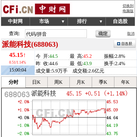
切换到
电脑版
中财网
市场
排行
自选股
▼
▼
查询:
取消
派能科技(688063)
45.15↑
今 开:
44.5
最 高:
45.2
振幅:2.8%
0.51/1.14%
昨 收:44.6
最 低:
43.9
换手:2.4%
15:00:04
成交量:5.9万手 成交额:2.6亿元
分时
日K
周K
月K
季K
年K