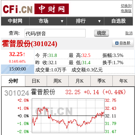
切换到
电脑版
中财网
市场
排行
自选股
▼
▼
查询:
取消
霍普股份(301024)
32.25↑
今 开:
31.8
最 高:
32.5
振幅:3.5%
0.14/0.44%
昨 收:32.1
最 低:
31.4
换手:1.7%
15:00:00
成交量:1.0万手 成交额:0.3亿元
分时
日K
周K
月K
季K
年K