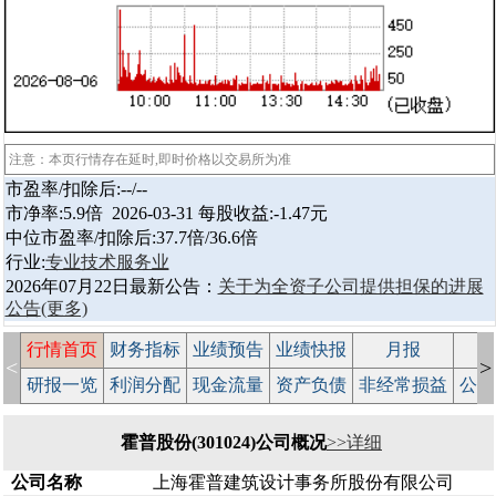
注意：本页行情存在延时,即时价格以交易所为准
市盈率/扣除后:--/--
市净率:5.9倍 2026-03-31 每股收益:-1.47元
中位市盈率/扣除后:37.7倍/36.6倍
行业:
专业技术服务业
2026年07月22日最新公告：
关于为全资子公司提供担保的进展
公告
(更多)
行情首页
财务指标
业绩预告
业绩快报
月报
减
<
>
研报一览
利润分配
现金流量
资产负债
非经常损益
公司
霍普股份(301024)公司概况
>>详细
公司名称
上海霍普建筑设计事务所股份有限公司